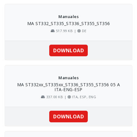
Skip
to
content
Manuales
MA ST332_ST335_ST336_ST355_ST356
517.99 KB |
DE
DOWNLOAD
Manuales
MA ST332xx_ST335xx_ST336_ST355_ST356 05 A
ITA-ENG-ESP
337.00 KB |
ITA, ESP, ENG
DOWNLOAD