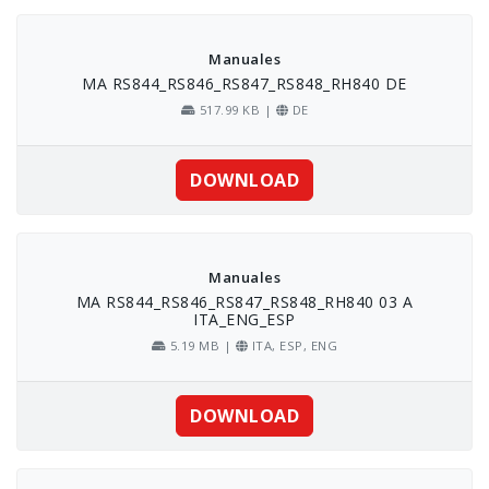
Skip
to
content
Manuales
MA RS844_RS846_RS847_RS848_RH840 DE
517.99 KB |
DE
DOWNLOAD
Manuales
MA RS844_RS846_RS847_RS848_RH840 03 A
ITA_ENG_ESP
5.19 MB |
ITA, ESP, ENG
DOWNLOAD