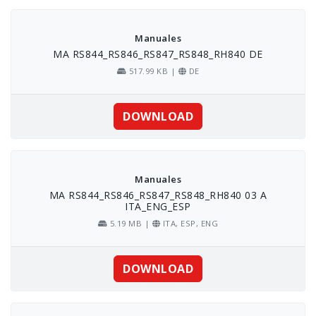
Skip
to
content
Manuales
MA RS844_RS846_RS847_RS848_RH840 DE
517.99 KB |
DE
DOWNLOAD
Manuales
MA RS844_RS846_RS847_RS848_RH840 03 A
ITA_ENG_ESP
5.19 MB |
ITA, ESP, ENG
DOWNLOAD