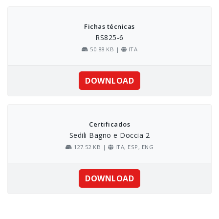
Skip
to
content
Fichas técnicas
RS825-6
50.88 KB |
ITA
DOWNLOAD
Certificados
Sedili Bagno e Doccia 2
127.52 KB |
ITA, ESP, ENG
DOWNLOAD