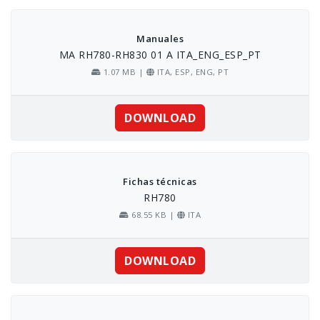
Skip
to
content
Manuales
MA RH780-RH830 01 A ITA_ENG_ESP_PT
1.07 MB |
ITA, ESP, ENG, PT
DOWNLOAD
Fichas técnicas
RH780
68.55 KB |
ITA
DOWNLOAD