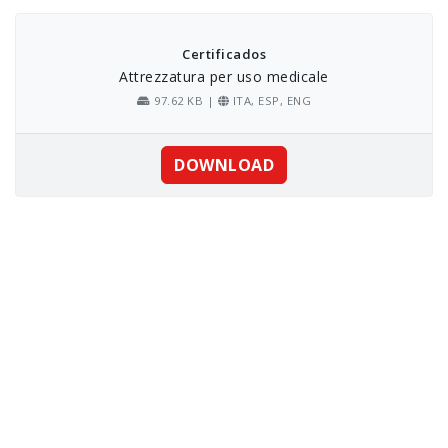
Skip
to
content
Certificados
Attrezzatura per uso medicale
97.62 KB |
ITA, ESP, ENG
DOWNLOAD