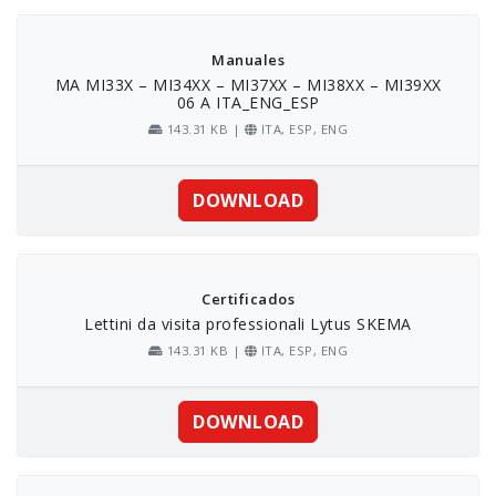
Skip
to
content
Manuales
MA MI33X – MI34XX – MI37XX – MI38XX – MI39XX
06 A ITA_ENG_ESP
143.31 KB |
ITA, ESP, ENG
DOWNLOAD
Certificados
Lettini da visita professionali Lytus SKEMA
143.31 KB |
ITA, ESP, ENG
DOWNLOAD