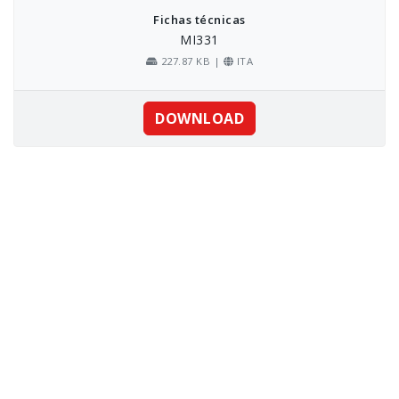
Fichas técnicas
MI331
227.87 KB |
ITA
DOWNLOAD