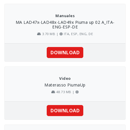
Skip
to
content
Manuales
MA LAD47x-LAD48x-LAD49x Piuma up 02 A_ITA-
ENG-ESP-DE
3.70 MB |
ITA, ESP, ENG, DE
DOWNLOAD
Video
Materasso PiumaUp
48.73 MB |
DOWNLOAD