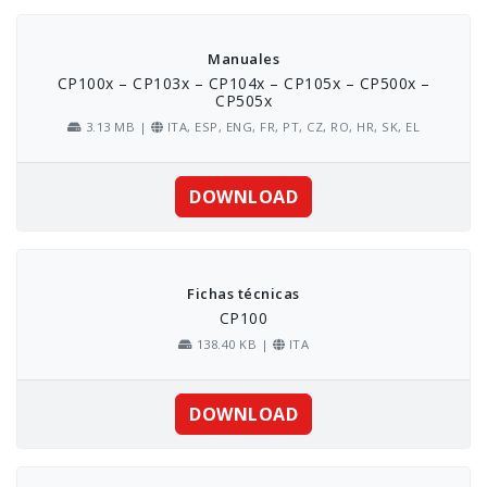
Skip
to
content
Manuales
CP100x – CP103x – CP104x – CP105x – CP500x –
CP505x
3.13 MB |
ITA, ESP, ENG, FR, PT, CZ, RO, HR, SK, EL
DOWNLOAD
Fichas técnicas
CP100
138.40 KB |
ITA
DOWNLOAD